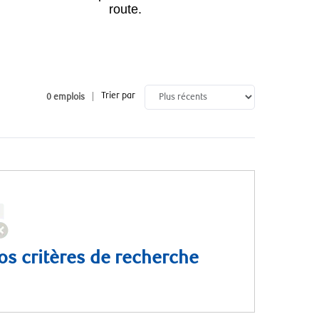
route.
Trier par
0
emplois
vos critères de recherche
 again.