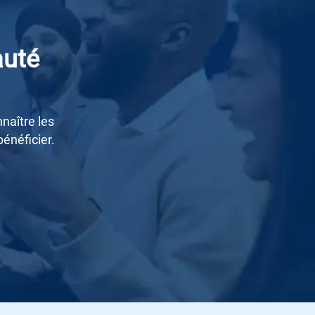
auté
naître les
bénéficier.