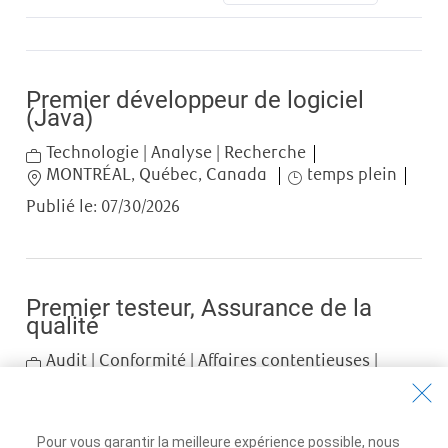
Premier développeur de logiciel
(Java)
Category
Technologie | Analyse | Recherche
Location
Job Type
MONTRÉAL, Québec, Canada
temps plein
Publié le:
07/30/2026
Premier testeur, Assurance de la
qualité
Category
Audit | Conformité | Affaires contentieuses |
Gestion du risque
Location
Job Type
MONTRÉAL, Québec, Canada
temps plein
Publié le:
07/13/2026
Pour vous garantir la meilleure expérience possible, nous