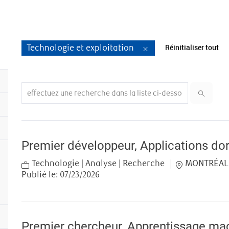
Réinitialiser tout
Technologie et exploitation
Search from below list
Premier développeur, Applications dor
Category
Location
Technologie | Analyse | Recherche
MONTRÉAL,
Publié le:
07/23/2026
Premier chercheur, Apprentissage ma