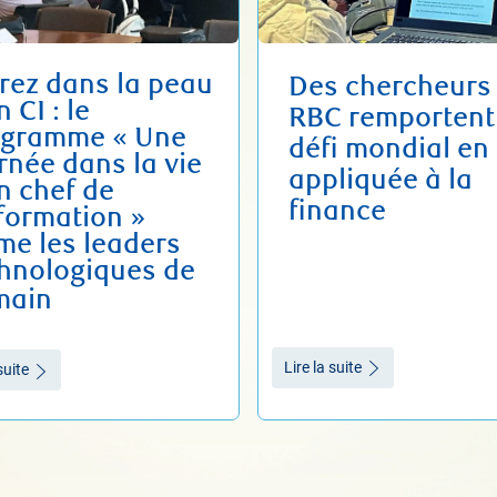
rez dans la peau
Des chercheurs
n CI : le
RBC remportent
ogramme « Une
défi mondial en 
rnée dans la vie
appliquée à la
n chef de
finance
nformation »
me les leaders
hnologiques de
main
Lire la suite
suite