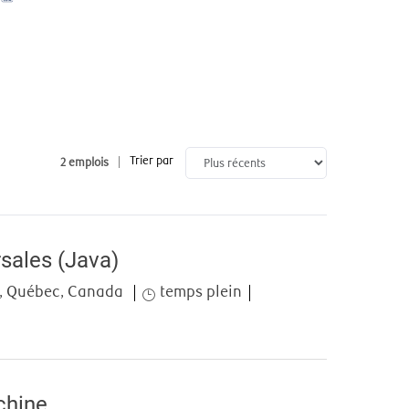
Trier par
2
emplois
sales (Java)
Job Type
 Québec, Canada
temps plein
chine