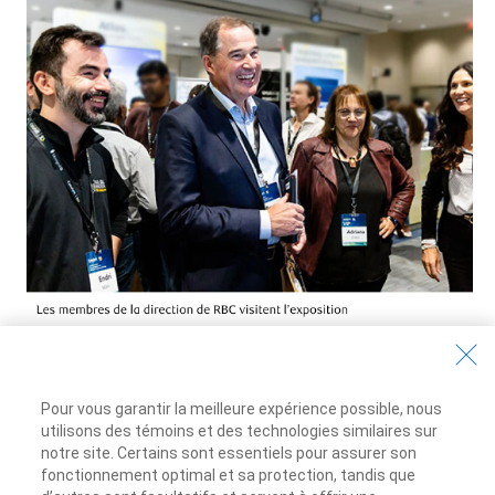
Pour vous garantir la meilleure expérience possible, nous
Pour en savoi plus sur les rôles du
utilisons des témoins et des technologies similaires sur
somaine technologique à Vancouver,
notre site. Certains sont essentiels pour assurer son
rendez-vous au
Tech@RBC
fonctionnement optimal et sa protection, tandis que