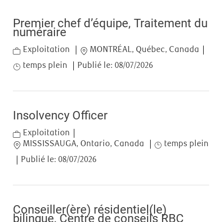
Premier chef d’équipe, Traitement du
numéraire
Category
Location
Job
Exploitation
MONTRÉAL, Québec, Canada
temps plein
Publié le:
08/07/2026
Insolvency Officer
Category
Exploitation
Location
Job Type
MISSISSAUGA, Ontario, Canada
temps plein
Publié le:
08/07/2026
Conseiller(ère) résidentiel(le)
bilingue, Centre de conseils RBC