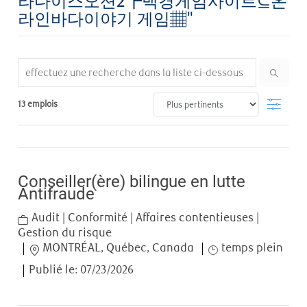
라다이스오션2┢백경게임사이트⊆온
라인바다이야기 게임▦"
Search from below list
Filter
13
emplois
Conseiller(ère) bilingue en lutte
Antifraude
Category
Audit | Conformité | Affaires contentieuses |
Gestion du risque
Location
Job Type
MONTRÉAL, Québec, Canada
temps plein
Publié le:
07/23/2026